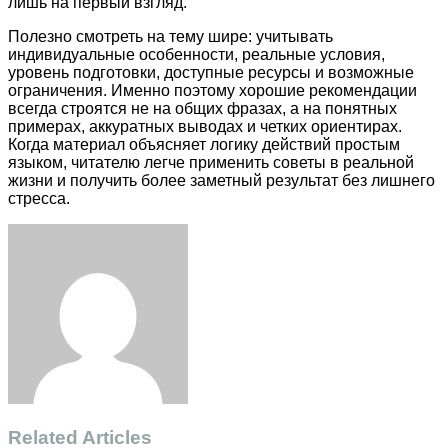
лишь на первый взгляд.
Полезно смотреть на тему шире: учитывать
индивидуальные особенности, реальные условия,
уровень подготовки, доступные ресурсы и возможные
ограничения. Именно поэтому хорошие рекомендации
всегда строятся не на общих фразах, а на понятных
примерах, аккуратных выводах и четких ориентирах.
Когда материал объясняет логику действий простым
языком, читателю легче применить советы в реальной
жизни и получить более заметный результат без лишнего
стресса.
Facebook
Twitter
LinkedIn
Tumblr
Pinterest
Reddit
VKontakte
Odnoklassniki
Skype
WhatsApp
Telegram
Viber
Share
Print
via
Email
Related Articles