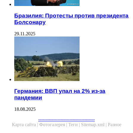
Бразилия: Протесты против президента
Болсонару
29.11.2025
Германия: ВВП упал на 2% из-за
пандемии
18.08.2025
Facebook
Twitter
WhatsApp
Telegram
--------------------------------------
Карта сайта |
Фотогалерея |
Теги |
Sitemap.xml |
Разное