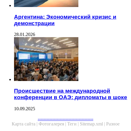
Аргентина: Экономический кризис и
демонстрации
28.01.2026
Происшествие на международной
конференции в ОАЭ: дипломаты в шоке
10.09.2025
Facebook
Twitter
WhatsApp
Telegram
--------------------------------------
Карта сайта |
Фотогалерея |
Теги |
Sitemap.xml |
Разное