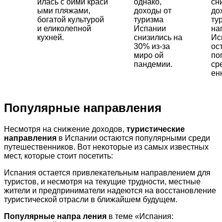
илась с оими краси
однако,
сн
ыми пляжами,
доходы от
до
богатой культурой
туризма
ту
и еликолепной
Испании
на
кухней.
снизились на
Ис
30% из-за
ос
миро ой
по
пандемии.
ср
ен
Популярные направления
Несмотря на снижение доходов,
туристические
направления
в Испании остаются популярными среди
путешественников. Вот некоторые из самых известных
мест, которые стоит посетить:
Испания остается привлекательным направлением для
туристов, и несмотря на текущие трудности, местные
жители и предприниматели надеются на восстановление
туристической отрасли в ближайшем будущем.
Популярные напра ления
в теме «Испания: