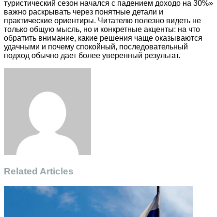
туристический сезон начался с падением доходо на 30%»
важно раскрывать через понятные детали и
практические ориентиры. Читателю полезно видеть не
только общую мысль, но и конкретные акценты: на что
обратить внимание, какие решения чаще оказываются
удачными и почему спокойный, последовательный
подход обычно дает более уверенный результат.
Facebook
Twitter
LinkedIn
Tumblr
Pinterest
Reddit
VKontakte
Odnoklassniki
Skype
WhatsApp
Telegram
Viber
Share
Print
via
Email
Related Articles