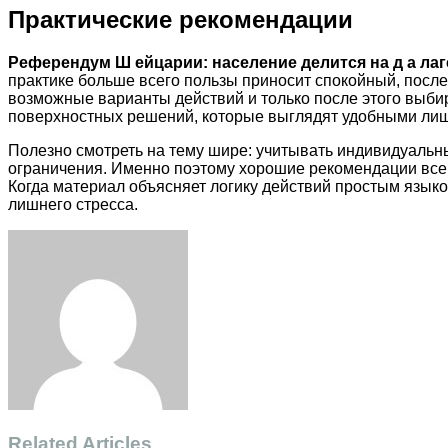
Практические рекомендации
Референдум Ш ейцарии: население делится на д а лаг
практике больше всего пользы приносит спокойный, после
возможные варианты действий и только после этого выби
поверхностных решений, которые выглядят удобными лиш
Полезно смотреть на тему шире: учитывать индивидуальн
ограничения. Именно поэтому хорошие рекомендации всегд
Когда материал объясняет логику действий простым языко
лишнего стресса.
Facebook
Twitter
LinkedIn
Tumblr
Pinterest
Reddit
VKontakte
Odnoklassniki
Skype
WhatsApp
Telegram
Viber
Share
Print
via
Email
Related Articles